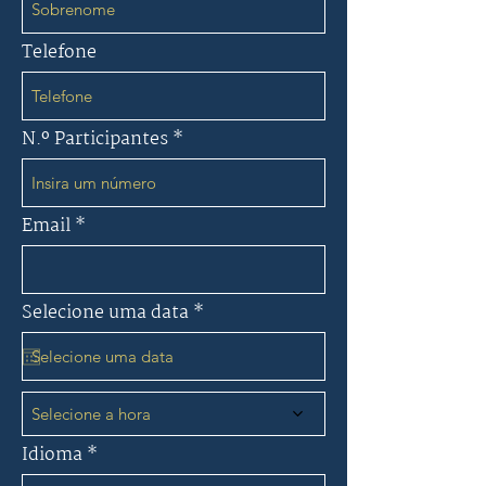
Telefone
N.º Participantes
Email
r
Selecione uma data
*
e
q
u
i
r
e
Selecione a hora
d
Idioma