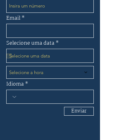
Email
r
Selecione uma data
*
e
q
u
i
r
e
Selecione a hora
d
Idioma
Enviar